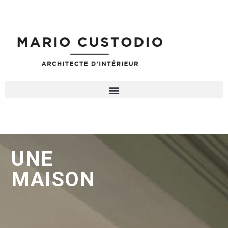
UNE
MAISON
D
E
M
A